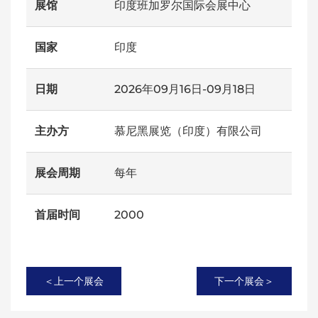
展馆
印度班加罗尔国际会展中心
国家
印度
日期
2026年09月16日-09月18日
主办方
慕尼黑展览（印度）有限公司
展会周期
每年
首届时间
2000
＜上一个展会
下一个展会＞