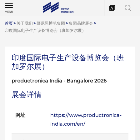
首页
>
关于我们
>
慕尼黑博览集团
>
集团品牌展会
>
印度国际电子生产设备博览会（班加罗尔展）
印度国际电子生产设备博览会（班
加罗尔展）
productronica India - Bangalore 2026
展会详情
网址
https://www.productronica-
india.com/en/