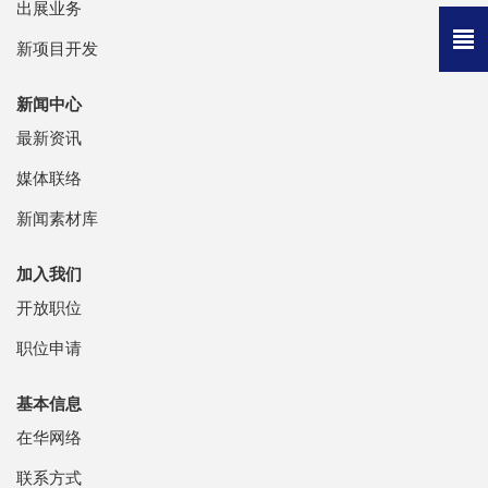
出展业务
新项目开发
新闻中心
最新资讯
媒体联络
新闻素材库
加入我们
开放职位
职位申请
基本信息
在华网络
联系方式