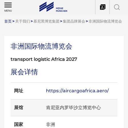
首页
>
关于我们
>
慕尼黑博览集团
>
集团品牌展会
>
非洲国际物流博览会
非洲国际物流博览会
transport logistic Africa 2027
展会详情
网址
https://aircargoafrica.aero/
展馆
肯尼亚内罗毕沙立博览中心
国家
非洲