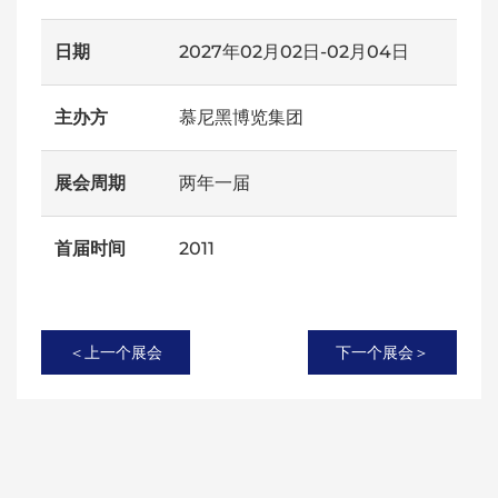
日期
2027年02月02日-02月04日
主办方
慕尼黑博览集团
展会周期
两年一届
首届时间
2011
＜上一个展会
下一个展会＞