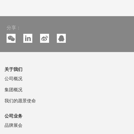
分享：
关于我们
公司概况
集团概况
我们的愿景使命
公司业务
品牌展会