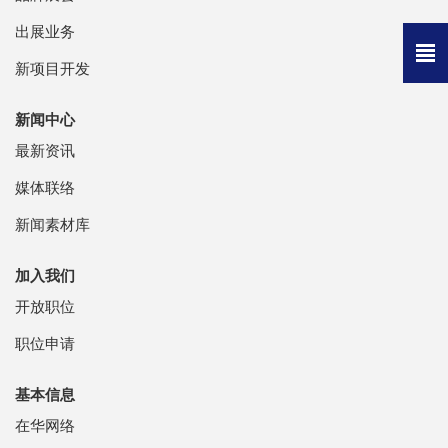
出展业务
新项目开发
新闻中心
最新资讯
媒体联络
新闻素材库
加入我们
开放职位
职位申请
基本信息
在华网络