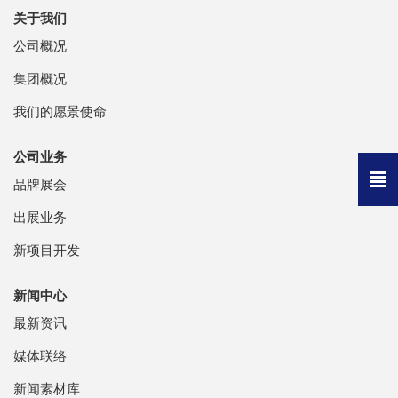
关于我们
公司概况
集团概况
我们的愿景使命
公司业务
品牌展会
出展业务
新项目开发
新闻中心
最新资讯
媒体联络
新闻素材库