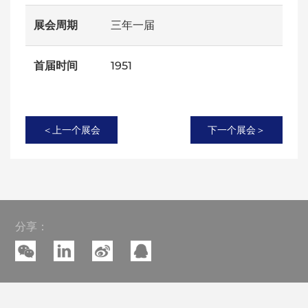
展会周期
三年一届
首届时间
1951
＜上一个展会
下一个展会＞
分享：