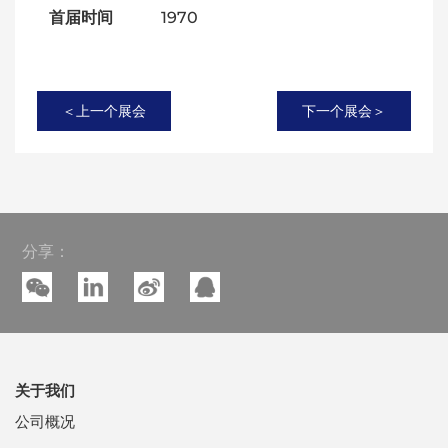
首届时间
1970
＜上一个展会
下一个展会＞
分享：
关于我们
公司概况