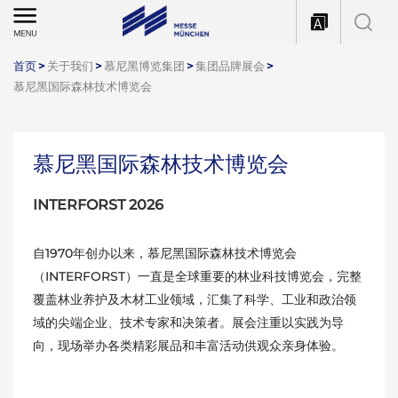
首页
>
关于我们
>
慕尼黑博览集团
>
集团品牌展会
>
慕尼黑国际森林技术博览会
慕尼黑国际森林技术博览会
INTERFORST 2026
自1970年创办以来，慕尼黑国际森林技术博览会
（INTERFORST）一直是全球重要的林业科技博览会，完整
覆盖林业养护及木材工业领域，汇集了科学、工业和政治领
域的尖端企业、技术专家和决策者。展会注重以实践为导
向，现场举办各类精彩展品和丰富活动供观众亲身体验。