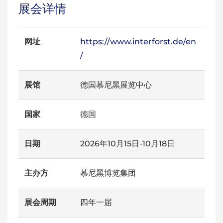
展会详情
网址
https://www.interforst.de/en
/
展馆
德国慕尼黑展览中心
国家
德国
日期
2026年10月15日-10月18日
主办方
慕尼黑博览集团
展会周期
四年一届